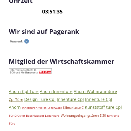
Uhrzeit
Wir sind auf Pagerank
Mitglied der Wirtschaftskammer
Ahorn Cpl Türe
Ahorn Innentüre
Ahorn Wohnraumtüre
Design Türe Cpl
Innentüre Cpl
Innentüre Cpl
Cpl Türe
Ahorn
Kunststoff türe Cpl
Klimaklasse C
Innentüren Weiss Lagerware
Wohnungseingangstüren EI30
Tür Drücker Beschlagsset Lagerware
furnierte
Türe