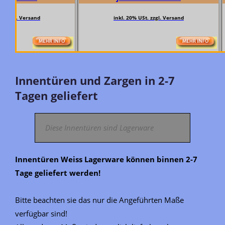
zgl. Versand
inkl. 20% USt. zzgl. Versand
Innentüren und Zargen in 2-7
Tagen geliefert
Diese Innentüren sind Lagerware
Innentüren Weiss Lagerware können binnen 2-7
Tage geliefert werden!
Bitte beachten sie das nur die Angeführten Maße
verfügbar sind!