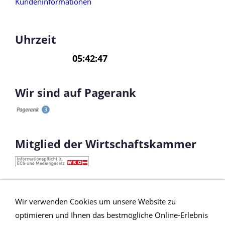
Uhrzeit
Wir sind auf Pagerank
Mitglied der Wirtschaftskammer
Ahorn Cpl Türe
Ahorn Innentüre
Ahorn Wohnraumtüre
Wir verwenden Cookies um unsere Website zu
Design Türe Cpl
Innentüre Cpl
Innentüre Cpl
Cpl Türe
optimieren und Ihnen das bestmögliche Online-Erlebnis
Ahorn
Kunststoff türe Cpl
Klimaklasse C
Innentüren Weiss Lagerware