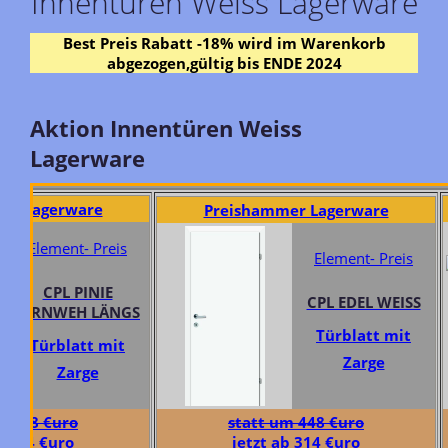
Innentüren Weiss Lagerware
Best Preis Rabatt -18% wird im Warenkorb
abgezogen,gültig bis ENDE 2024
Aktion Innentüren Weiss
Lagerware
 Lagerware
Preishammer Lagerware
Element- Preis
Element- Preis
CPL PINIE
CPL EDEL WEISS
FERNWEH LÄNGS
Türblatt mit
Türblatt mit
Zarge
Zarge
448 €uro
statt um 448 €uro
314 €uro
jetzt ab 314 €uro