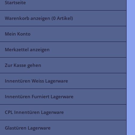
Startseite
Warenkorb anzeigen (
0
Artikel)
Mein Konto
Merkzettel anzeigen
Zur Kasse gehen
Innentüren Weiss Lagerware
Innentüren Furniert Lagerware
CPL Innentüren Lagerware
Glastüren Lagerware