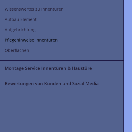
Wissenswertes zu Innentüren
Aufbau Element
Aufgehrichtung
Pflegehinweise Innentüren
Oberflächen
Montage Service Innentüren & Haustüre
Bewertungen von Kunden und Sozial Media