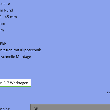
osette
rm Rund
40 - 45 mm
 mm
mm
IKER
nituren mit Klipptechnik
ie schnelle Montage
 in 3-7 Werktagen
in
schlag