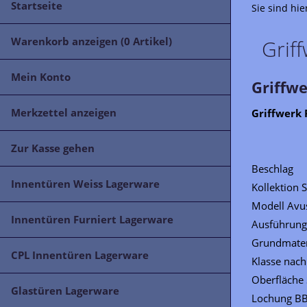
Startseite
Sie sind hie
Warenkorb anzeigen (
0
Artikel)
Grif
Mein Konto
Griffw
Merkzettel anzeigen
Griffwerk 
Zur Kasse gehen
Beschlag
Innentüren Weiss Lagerware
Kollektion 
Modell Avu
Innentüren Furniert Lagerware
Ausführung
Grundmateri
CPL Innentüren Lagerware
Klasse nac
Oberfläche
Glastüren Lagerware
Lochung B