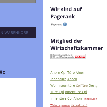
Wir sind auf
Pagerank
EN WARENKORB
Mitglied der
Wirtschaftskammer
Wc
Ahorn Cpl Türe
Ahorn
Innentüre
Ahorn
Wohnraumtüre
Design
Cpl Türe
Türe Cpl
Innentüre Cpl
Innentüre Cpl Ahorn
Innentüren
Klimaklasse C
Weiss Lagerware