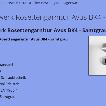
r:
Startseite
»
Tür Drücker Beschlagsset Lagerware
fwerk Rosettengarnitur Avus BK4 
erk Rosettengarnitur Avus BK4 - Samtgra
Rosettengarnitur Avus BK4 - Samtgrau
Standard
s
 Schraubtechnik
al Edelstahl
h EN 1906 4
 Samtgrau
B