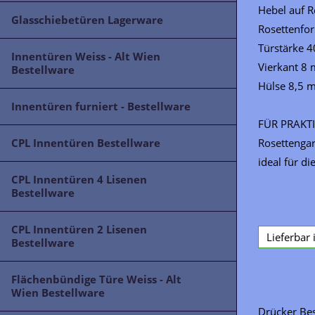
Hebel auf R
Glasschiebetüren Lagerware
Rosettenfo
Türstärke 
Innentüren Weiss - Alt Wien
Vierkant 8
Bestellware
Hülse 8,5 
Innentüren furniert - Bestellware
FÜR PRAKT
CPL Innentüren Bestellware
Rosettengar
ideal für d
CPL Innentüren 4 Lisenen
Bestellware
CPL Innentüren 2 Lisenen
Lieferbar
Bestellware
Flächenbündige Türe Weiss - Alt
Wien Bestellware
Drücker Be