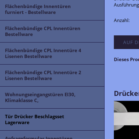
Ausführung
Flächenbündige Innentüren
furniert - Bestellware
Anzahl:
Flächenbündige CPL Innentüren
Bestellware
AUF D
Flächenbündige CPL Innentüre 4
Lisenen Bestellware
Dieses Pr
Flächenbündige CPL Innentüre 2
Lisenen Bestellware
Drücker
Wohnungseingangstüren EI30,
Klimaklasse C,
Tür Drücker Beschlagsset
Lagerware
Anfrageformular Innentüren