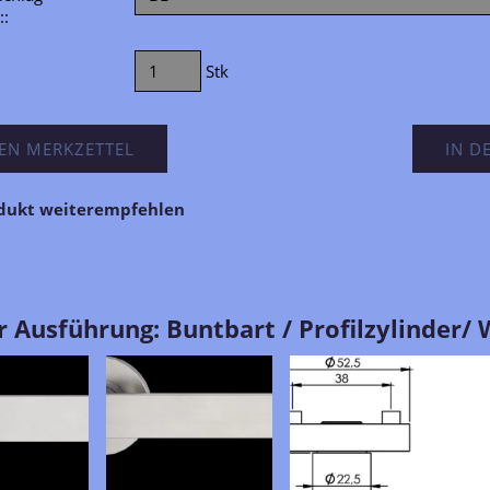
::
Stk
EN MERKZETTEL
IN D
odukt weiterempfehlen
 Ausführung: Buntbart / Profilzylinder/ 